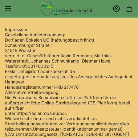
Zum
Inhalt
KONTO
springen
Impressum
Gesetzliche Anbieterkennung:
Dorfladen Bokeloh UG (haftungsbeschränkt)
Schaumburger Straße 1
31515 Wunstorf
vertr. d. d. Geschäftsführer Kevin Redmann, Matthias
Waterstradt, Johannes Schmunkamp, Dietmar Howe
Telefon: 050317000215
E-Mail: info@dorfladen-bokeloh.de
eingetragen im Handelsregister des Amtsgerichtes Amtsgericht
Hannover
Handelsregisternummer HRB 217478
Alternative Streitbeilegung:
Die Europäische Kommission stellt eine Plattform für die
außergerichtliche Online-Streitbeilegung (OS-Plattform) bereit,
aufrufbar
unter https://ec.europa.eu/odr.
Wir sind nicht bereit und nicht verpflichtet, an
Streitbeilegungsverfahren vor Verbraucherschlichtungsstellen
teilzunehmen.Umsatzsteuer-Identifikationsnummer gemäß
§27a Umsatzsteuergesetz: [[UMSATZSTEUER-ID EINFÜGEN]]