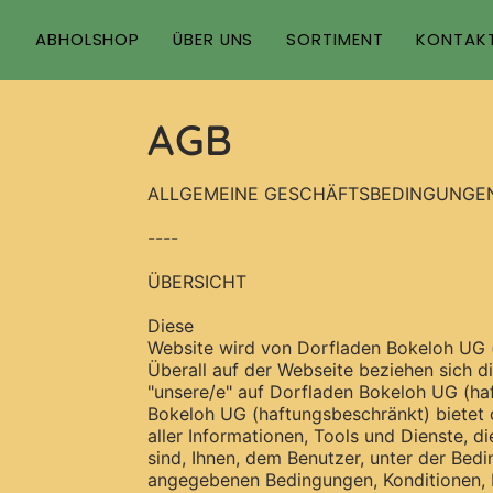
Zum
Inhalt
ABHOLSHOP
ÜBER UNS
SORTIMENT
KONTAK
springen
AGB
ALLGEMEINE GESCHÄFTSBEDINGUNGE
----
ÜBERSICHT
Diese
Website wird von Dorfladen Bokeloh UG 
Überall auf der Webseite beziehen sich die
"unsere/e" auf Dorfladen Bokeloh UG (ha
Bokeloh UG (haftungsbeschränkt) bietet d
aller Informationen, Tools und Dienste, d
sind, Ihnen, dem Benutzer, unter der Bedin
angegebenen Bedingungen, Konditionen, R